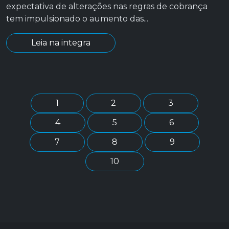
expectativa de alterações nas regras de cobrança
tem impulsionado o aumento das...
Leia na integra
1
2
3
4
5
6
7
8
9
10